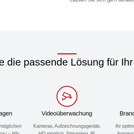
etent!
e die passende Lösung für Ih
lagen
Video­überwachung
Bran
möglichen
Kameras, Aufzeichnungsgeräte,
Ihr optim
bau – Wir
HD möglich, Streaming, IP,
Anspruc