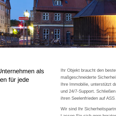
 und
 Unternehmen als
Ihr Objekt braucht den beste
ysteme
maßgeschneiderte Sicherhei
en für jede
Ihre Immobilie, unterstütz
und 24/7-Support. Schließen 
ihren Seelenfrieden auf ASS
tner für
 und
Wir sind Ihr Sicherheitspa
Lassen Sie sich gern beraten