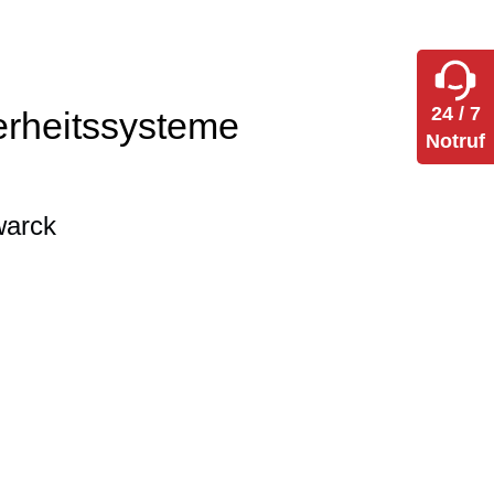
24 / 7
herheitssysteme
Notruf
warck