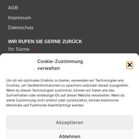
AGB
Impressum
Datenschutz
WIR RUFEN SIE GERNE ZURÜCK
Ihr Name
Cookie-Zustimmung
verwalten
Ihre telefonnummer
Um dir ein optimales Erlebnis zu bieten, verwenden wir Technologien wie
Cookies, um Geräteinformationen zu speichern und/oder darauf zuzugreifen.
Wenn du diesen Technologien zustimmst, können wir Daten wie das
Surfverhalten oder eindeutige IDs auf dieser Website verarbeiten. Wenn du
Mit der Absendung des Formulars bestätigen Sie die
deine Zustimmung nicht erteilst oder zurückziehst, können bestimmte
Kenntnisnahme und Ihr Einverständnis für unsere
Merkmale und Funktionen beeinträchtigt werden.
Datenschutzerklärung
Akzeptieren
Senden
Ablehnen