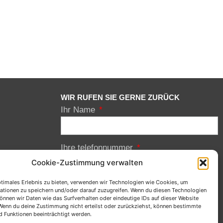
WIR RUFEN SIE GERNE ZURÜCK
Ihr Name
Ihre telefonnummer
Cookie-Zustimmung verwalten
ptimales Erlebnis zu bieten, verwenden wir Technologien wie Cookies, um
Mit der Absendung des Formulars bestätigen
ationen zu speichern und/oder darauf zuzugreifen. Wenn du diesen Technologien
Sie die Kenntnisnahme und Ihr Einverständnis für
önnen wir Daten wie das Surfverhalten oder eindeutige IDs auf dieser Website
 Wenn du deine Zustimmung nicht erteilst oder zurückziehst, können bestimmte
unsere
Datenschutzerklärung
 Funktionen beeinträchtigt werden.