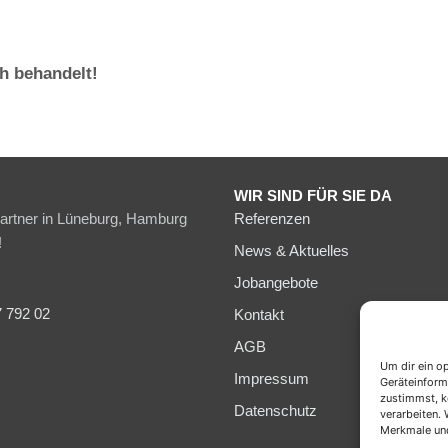
h behandelt!
WIR SIND FÜR SIE DA
partner in Lüneburg, Hamburg
Referenzen
!
News & Aktuelles
Jobangebote
7 792 02
Kontakt
AGB
Um dir ein o
Impressum
Geräteinform
zustimmst, k
Datenschutz
verarbeiten.
Merkmale und