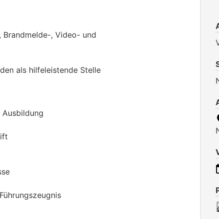
-, Brandmelde-, Video- und
V
n als hilfeleistende Stelle
e Ausbildung
ift
sse
 Führungszeugnis