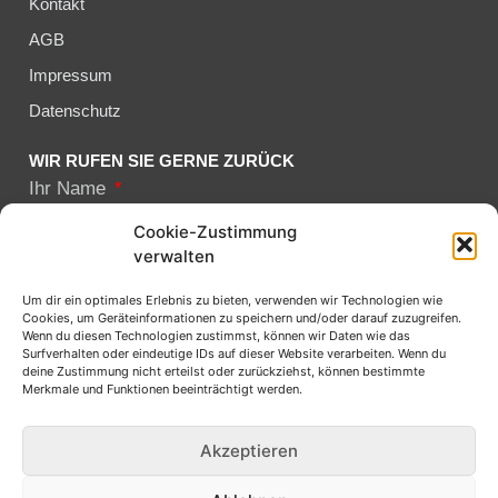
Kontakt
AGB
Impressum
Datenschutz
WIR RUFEN SIE GERNE ZURÜCK
Ihr Name
Cookie-Zustimmung
verwalten
Ihre telefonnummer
Um dir ein optimales Erlebnis zu bieten, verwenden wir Technologien wie
Cookies, um Geräteinformationen zu speichern und/oder darauf zuzugreifen.
Wenn du diesen Technologien zustimmst, können wir Daten wie das
Surfverhalten oder eindeutige IDs auf dieser Website verarbeiten. Wenn du
Mit der Absendung des Formulars bestätigen Sie die
deine Zustimmung nicht erteilst oder zurückziehst, können bestimmte
Kenntnisnahme und Ihr Einverständnis für unsere
Merkmale und Funktionen beeinträchtigt werden.
Datenschutzerklärung
Akzeptieren
Senden