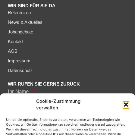
WIR SIND FÜR SIE DA
Referenzen
News & Aktuelles
Jobangebote
Kontakt
AGB
Impressum
Datenschutz
WIR RUFEN SIE GERNE ZURÜCK
Ihr Name
Cookie-Zustimmung
verwalten
Ihre telefonnummer
Um dir ein optimales Erlebnis zu bieten, verwenden wir Technologien wie
Cookies, um Geräteinformationen zu speichern und/oder darauf zuzugreifen.
Wenn du diesen Technologien zustimmst, können wir Daten wie das
Surfverhalten oder eindeutige IDs auf dieser Website verarbeiten. Wenn du